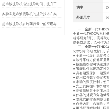
超声波提取机缩短提取时间，提升工作效率
功率
2
实验室超声波提取机的提取技术在实验室中的应用
外形尺寸
5
超声波提取机在制药行业中的应用与优势
一、
全新一代THD
全新一代THDCW系
析等研究部门、高等院
试验或测试，也可作为
二、
全新一代THD
化学分析等研究部门、
● 全新一代设计温度
● 软件系统方便修正显
● 按触摸按键可快速准
● 智能软件温度稳定性
● 具有超温保护，超
● 使用软件数字锁定
● 准确的温度控制，使
● 先进的内循环和外循环
● 高效低噪音全封闭
● 仪器的外观直角边缘
● 隐藏式的排液阀使
● 仪器内胆、台面均为
● 可选配远程控制，国际标