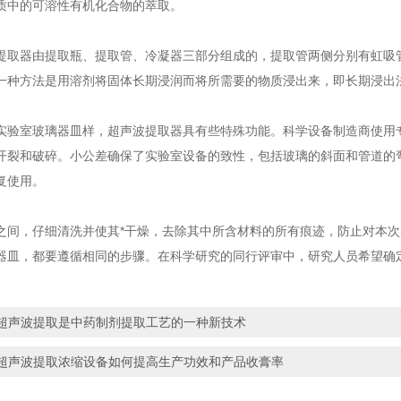
质中的可溶性有机化合物的萃取。
器由提取瓶、提取管、冷凝器三部分组成的，提取管两侧分别有虹吸管
一种方法是用溶剂将固体长期浸润而将所需要的物质浸出来，即长期浸出
室玻璃器皿样，超声波提取器具有些特殊功能。科学设备制造商使用专
开裂和破碎。小公差确保了实验室设备的致性，包括玻璃的斜面和管道的
复使用。
，仔细清洗并使其*干燥，去除其中所含材料的所有痕迹，防止对本次
器皿，都要遵循相同的步骤。在科学研究的同行评审中，研究人员希望确
。
超声波提取是中药制剂提取工艺的一种新技术
超声波提取浓缩设备如何提高生产功效和产品收膏率