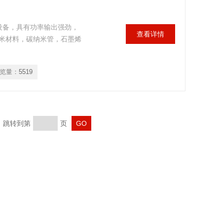
设备，具有功率输出强劲，
查看详情
米材料，碳纳米管，石墨烯
览量：
5519
页 跳转到第
页