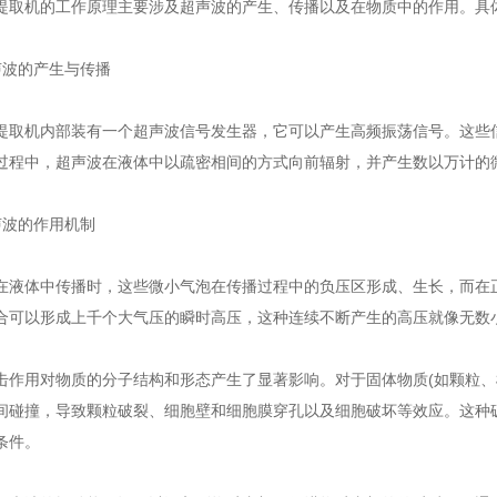
机的工作原理主要涉及超声波的产生、传播以及在物质中的作用。具体
波的产生与传播
机内部装有一个超声波信号发生器，它可以产生高频振荡信号。这些信号
过程中，超声波在液体中以疏密相间的方式向前辐射，并产生数以万计的
波的作用机制
体中传播时，这些微小气泡在传播过程中的负压区形成、生长，而在正压
合可以形成上千个大气压的瞬时高压，这种连续不断产生的高压就像无数小
用对物质的分子结构和形态产生了显著影响。对于固体物质(如颗粒、植
间碰撞，导致颗粒破裂、细胞壁和细胞膜穿孔以及细胞破坏等效应。这种
条件。