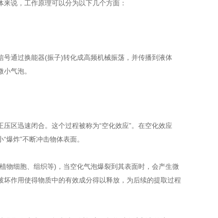
来说，工作原理可以分为以下几个方面：
通过换能器(振子)转化成高频机械振荡，并传播到液体
微小气泡。
区迅速闭合。这个过程被称为“空化效应”。在空化效应
“爆炸”不断冲击物体表面。
物细胞、组织等)，当空化气泡爆裂到其表面时，会产生微
破坏作用使得物质中的有效成分得以释放，为后续的提取过程