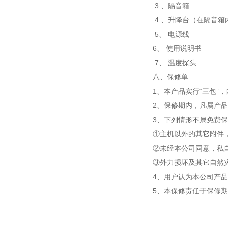
3 、隔音箱 
4 、升降台（在隔音
5、 电源线 
6、 使用说明书
7、 温度探头 
八、保修单
1、本产品实行“三包”
2、保修期内，凡属产
3、下列情形不属免费
①主机以外的其它附件
②未经本公司同意，私
③外力损坏及其它自然
4、用户认为本公司产
5、本保修责任于保修