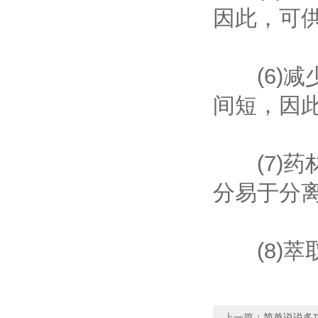
因此，可
(6)减
间短，因
(7)药
分易于分
(8)萃
上一篇：
简单说说多