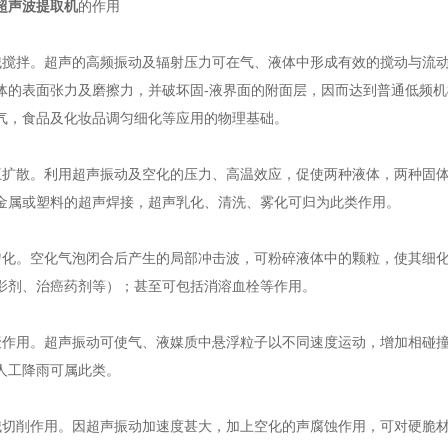
超声波提取机
的作用
拌。超声的高频振动及辐射压力可在气、液体中形成有效的搅动与流动
体的表面张力及磨擦力，并破坏固-液界面的附面层，因而达到普通低频
气，食品及化妆品调匀细化等应用的物理基础。
散。利用超声振动及空化的压力、高温效应，促使两种液体，两种固体，
金属或塑料的超声焊接，超声乳化、清洗、雾化可归为此类作用。
。空化气泡闭合后产生的局部冲击波，可粉碎液体中的颗粒，使其细化
影剂、治癌药剂等）；甚至可包括消溶血栓等作用。
用。超声振动可使气、液媒质中悬浮粒子以不同速度运动，增加相碰撞
人工降雨可属此类。
削作用。因超声振动加速度甚大，加上空化的声腐蚀作用，可对硬脆材