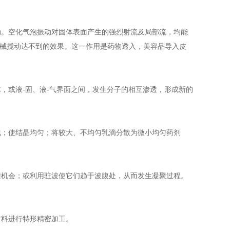
。空化气泡振动对固体表面产生的强烈射流及局部流，均能
机械搅动达不到的效果。这一作用是药物透入，美容品导入皮
或液-固、液-气界面之间，发生分子的相互渗透，形成新的
；使结晶均匀；将较大、不均匀乳滴分散为微小均匀药剂
机会；或利用驻波使它们趋于波腹处，从而发生凝聚过程。
料进行特形精密加工。