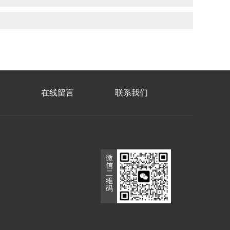
在线留言
联系我们
微
信
二
维
码